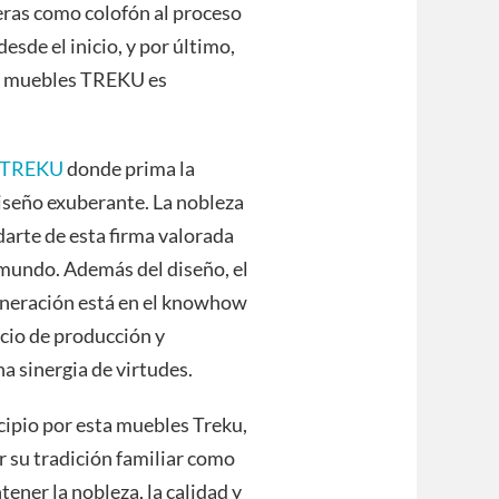
ueras como colofón al proceso
sde el inicio, y por último,
los muebles TREKU es
 TREKU
donde prima la
diseño exuberante. La nobleza
ndarte de esta firma valorada
 mundo. Además del diseño, el
 generación está en el knowhow
icio de producción y
a sinergia de virtudes.
ipio por esta muebles Treku,
r su tradición familiar como
tener la nobleza, la calidad y