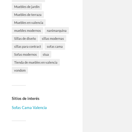
Muebles de jardín
Muebles de terraza
Muebles en valencia
muebles modernos
nanimarquina
Sillas de diseño
sillas modernas
sillas para contract
sofas cama
Sofas modernos
stua
Tienda de muebles en valencia
vondom
Sitios de interés
Sofas Cama Valencia