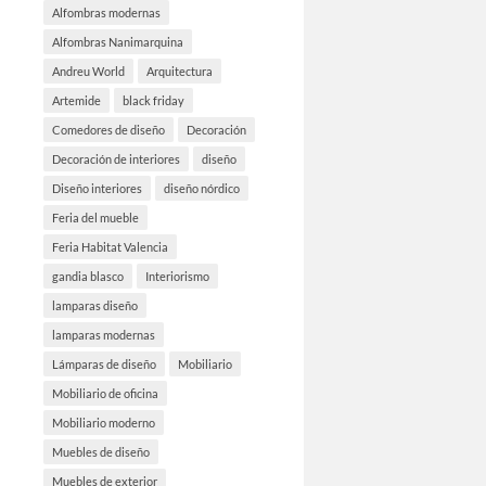
Alfombras modernas
Alfombras Nanimarquina
Andreu World
Arquitectura
Artemide
black friday
Comedores de diseño
Decoración
Decoración de interiores
diseño
Diseño interiores
diseño nórdico
Feria del mueble
Feria Habitat Valencia
gandia blasco
Interiorismo
lamparas diseño
lamparas modernas
Lámparas de diseño
Mobiliario
Mobiliario de oficina
Mobiliario moderno
Muebles de diseño
Muebles de exterior