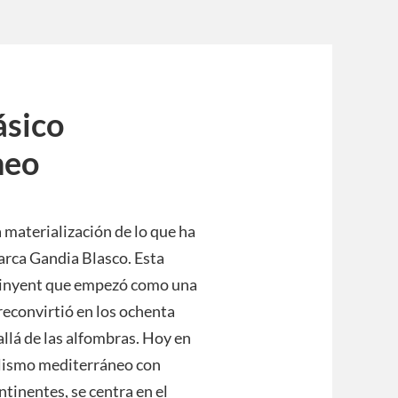
ásico
neo
 materialización de lo que ha
marca Gandia Blasco. Esta
tinyent que empezó como una
 reconvirtió en los ochenta
llá de las alfombras. Hoy en
alismo mediterráneo con
tinentes, se centra en el