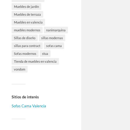
Muebles de jardín
Muebles de terraza
Muebles en valencia
muebles modernos
nanimarquina
Sillas de diseño
sillas modernas
sillas para contract
sofas cama
Sofas modernos
stua
Tienda de muebles en valencia
vondom
Sitios de interés
Sofas Cama Valencia