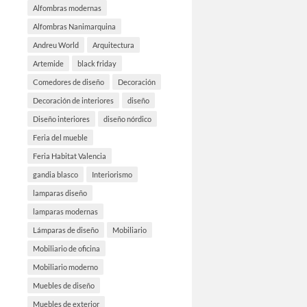
Alfombras modernas
Alfombras Nanimarquina
Andreu World
Arquitectura
Artemide
black friday
Comedores de diseño
Decoración
Decoración de interiores
diseño
Diseño interiores
diseño nórdico
Feria del mueble
Feria Habitat Valencia
gandia blasco
Interiorismo
lamparas diseño
lamparas modernas
Lámparas de diseño
Mobiliario
Mobiliario de oficina
Mobiliario moderno
Muebles de diseño
Muebles de exterior