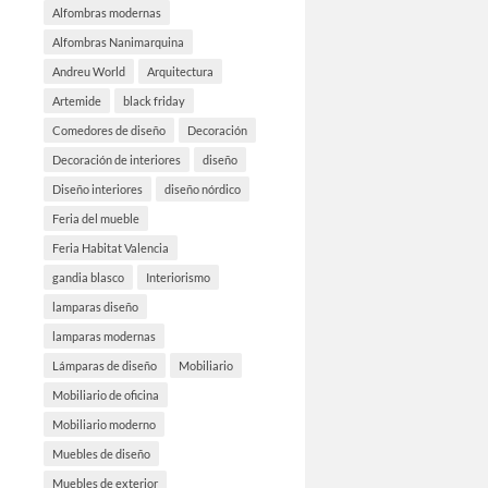
Alfombras modernas
Alfombras Nanimarquina
Andreu World
Arquitectura
Artemide
black friday
Comedores de diseño
Decoración
Decoración de interiores
diseño
Diseño interiores
diseño nórdico
Feria del mueble
Feria Habitat Valencia
gandia blasco
Interiorismo
lamparas diseño
lamparas modernas
Lámparas de diseño
Mobiliario
Mobiliario de oficina
Mobiliario moderno
Muebles de diseño
Muebles de exterior