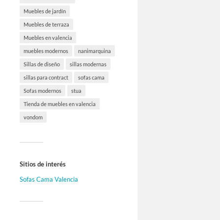
Muebles de jardín
Muebles de terraza
Muebles en valencia
muebles modernos
nanimarquina
Sillas de diseño
sillas modernas
sillas para contract
sofas cama
Sofas modernos
stua
Tienda de muebles en valencia
vondom
Sitios de interés
Sofas Cama Valencia