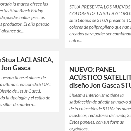
orada la marca ofrece las
STUA PRESENTA LOS NUEVOS
ertas Stua Black Friday
COLORES DE LA SILLA GLOBU
de puedes hallar precios
silla Globus de STUA presenta 1
us productos. El año pasado
colores de polipropileno que han 
l alcance de…
creados para poder ser combina
entre…
de Stua LACLASICA,
 Jon Gasca
NUEVO: PANEL
ACÚSTICO SATELLIT
uesma tiene el placer de
la última creación de STUA:
diseño Jon Gasca S
Diseño de Jesús Gascá.
Lluesma Interiorismo tiene la
 la tipología y el estilo de
satisfacción de añadir un nuevo 
as sillas de madera…
de la colección de STUA: los pane
acústicos, reductores del ruido, Sa
Estos paneles, con sus formas
orgánicas,…