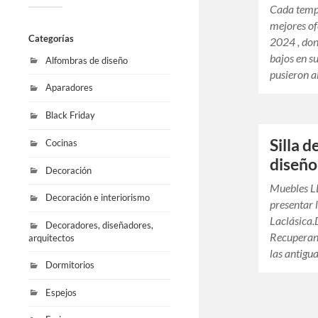
Cada temp
mejores of
Categorías
2024 , don
bajos en s
Alfombras de diseño
pusieron a
Aparadores
Black Friday
Silla 
Cocinas
diseño
Decoración
Muebles LL
Decoración e interiorismo
presentar 
Laclásica.
Decoradores, diseñadores,
Recuperando
arquitectos
las antigu
Dormitorios
Espejos