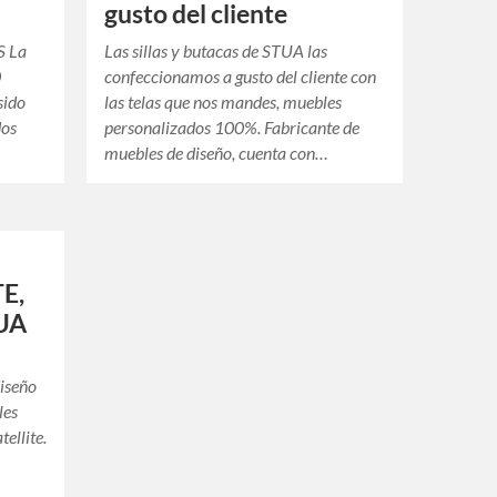
gusto del cliente
S La
Las sillas y butacas de STUA las
0
confeccionamos a gusto del cliente con
sido
las telas que nos mandes, muebles
dos
personalizados 100%. Fabricante de
muebles de diseño, cuenta con…
E,
TUA
diseño
les
tellite.