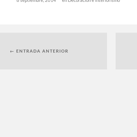
8 septiembre, 2014
en
Decoración e interiorismo
← ENTRADA ANTERIOR