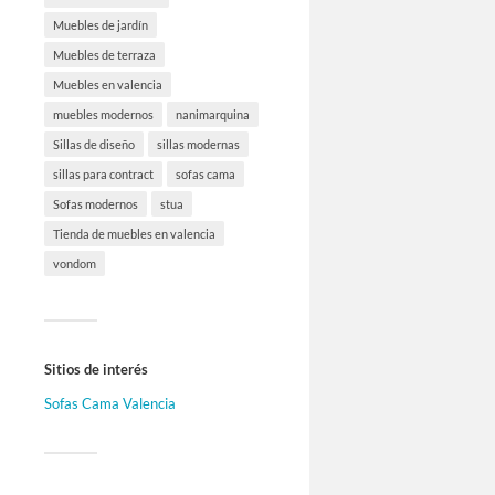
Muebles de jardín
Muebles de terraza
Muebles en valencia
muebles modernos
nanimarquina
Sillas de diseño
sillas modernas
sillas para contract
sofas cama
Sofas modernos
stua
Tienda de muebles en valencia
vondom
Sitios de interés
Sofas Cama Valencia