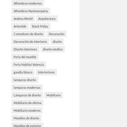
Alfombras modernas
Alfombras Nanimarquina
Andreu World
Arquitectura
Artemide
black friday
Comedores de diseño
Decoración
Decoración de interiores
diseño
Diseño interiores
diseño nórdico
Feria del mueble
Feria Habitat Valencia
gandia blasco
Interiorismo
lamparas diseño
lamparas modernas
Lámparas de diseño
Mobiliario
Mobiliario de oficina
Mobiliario moderno
Muebles de diseño
Muebles de exterior