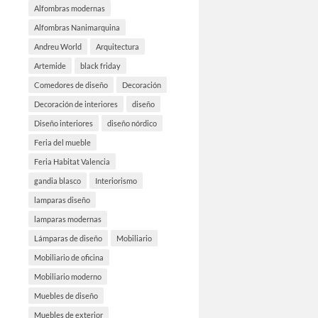
Alfombras modernas
Alfombras Nanimarquina
Andreu World
Arquitectura
Artemide
black friday
Comedores de diseño
Decoración
Decoración de interiores
diseño
Diseño interiores
diseño nórdico
Feria del mueble
Feria Habitat Valencia
gandia blasco
Interiorismo
lamparas diseño
lamparas modernas
Lámparas de diseño
Mobiliario
Mobiliario de oficina
Mobiliario moderno
Muebles de diseño
Muebles de exterior