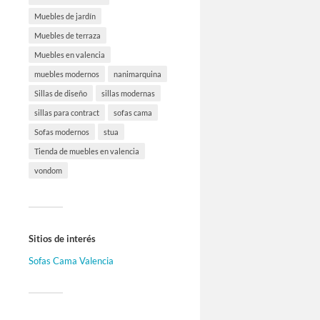
Muebles de jardín
Muebles de terraza
Muebles en valencia
muebles modernos
nanimarquina
Sillas de diseño
sillas modernas
sillas para contract
sofas cama
Sofas modernos
stua
Tienda de muebles en valencia
vondom
Sitios de interés
Sofas Cama Valencia