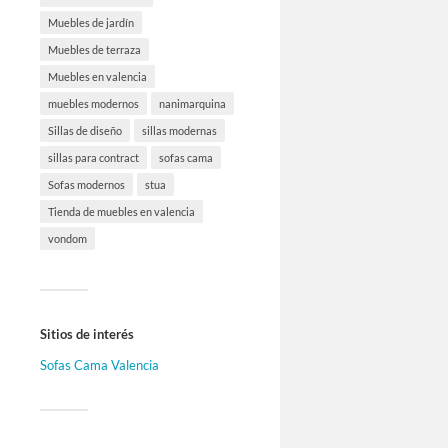
Muebles de jardín
Muebles de terraza
Muebles en valencia
muebles modernos
nanimarquina
Sillas de diseño
sillas modernas
sillas para contract
sofas cama
Sofas modernos
stua
Tienda de muebles en valencia
vondom
Sitios de interés
Sofas Cama Valencia