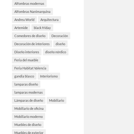
Alfombras modernas
Alfombras Nanimarquina
Andreu World
Arquitectura
Artemide
black friday
Comedores de diseño
Decoración
Decoración de interiores
diseño
Diseño interiores
diseño nórdico
Feria del mueble
Feria Habitat Valencia
gandia blasco
Interiorismo
lamparas diseño
lamparas modernas
Lámparas de diseño
Mobiliario
Mobiliario de oficina
Mobiliario moderno
Muebles de diseño
Muebles de exterior